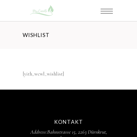
WISHLIST
[yith_wcwl_wishlist]
KONTAKT
Address:
Bahnstrasse 15,
2263 Dürnkrut,