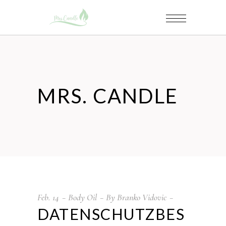
MRS. CANDLE
Feb.
14
Body Oil
By
Branko Vidovic
DATENSCHUTZBES