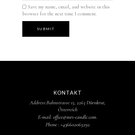
Save my name, email, and website in this
browser for the next time I comment.
SUBMIT
KONTAKT
Address:
Bahnstrasse 15,
2263 Dürnkrut,
Österreich
E-mail:
office@mrs-candle.com
.
Phone :
+436602065292