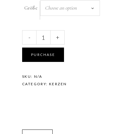
Choose an option
Größe
Heißer
-
+
Apfelkuchen
quantity
PURCHASE
SKU:
N/A
CATEGORY:
KERZEN