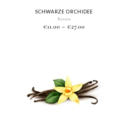
may
be
SCHWARZE ORCHIDEE
chosen
Kerzen
on
€
11.00
–
€
27.00
the
product
page
This
product
has
multiple
variants.
The