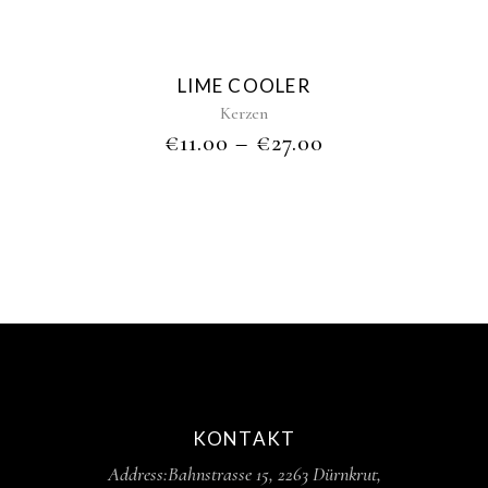
options
may
be
LIME COOLER
chosen
Kerzen
on
€
11.00
–
€
27.00
the
product
page
KONTAKT
Address:
Bahnstrasse 15,
2263 Dürnkrut,