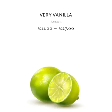
options
may
be
VERY VANILLA
chosen
Kerzen
on
€
11.00
–
€
27.00
the
product
page
This
product
has
multiple
variants.
The